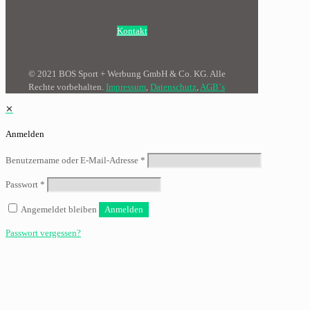
Kontakt
© 2021 BOS Sport + Werbung GmbH & Co. KG. Alle
Rechte vorbehalten.
Impressum
,
Datenschutz
,
AGB´s
✕
Anmelden
Benutzername oder E-Mail-Adresse
*
Passwort
*
Angemeldet bleiben
Anmelden
Passwort vergessen?