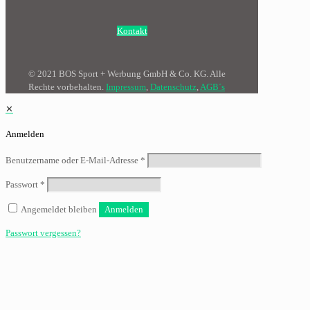
Kontakt
© 2021 BOS Sport + Werbung GmbH & Co. KG. Alle
Rechte vorbehalten.
Impressum
,
Datenschutz
,
AGB´s
✕
Anmelden
Benutzername oder E-Mail-Adresse
*
Passwort
*
Angemeldet bleiben
Anmelden
Passwort vergessen?