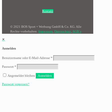
Kontakt
© 2021 BOS Sport + Werbung GmbH & Co. KG. Alle
Rechte vorbehalten.
Impressum
,
Datenschutz
,
AGB´s
✕
Anmelden
Benutzername oder E-Mail-Adresse
*
Passwort
*
Angemeldet bleiben
Anmelden
Passwort vergessen?