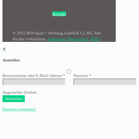
Kontakt
© 2021 BOS Sport + Werbung GmbH & Co. KG. Alle
Rechte vorbehalten.
Impressum
,
Datenschutz
,
AGB´s
✕
Anmelden
Benutzername oder E-Mail-Adresse
*
Passwort
*
Angemeldet bleiben
Anmelden
Passwort vergessen?