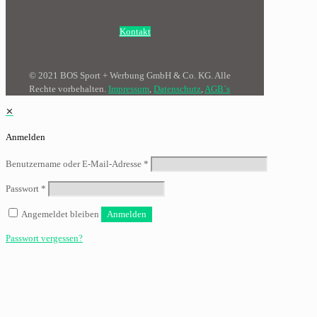
Kontakt
© 2021 BOS Sport + Werbung GmbH & Co. KG. Alle
Rechte vorbehalten.
Impressum
,
Datenschutz
,
AGB´s
✕
Anmelden
Benutzername oder E-Mail-Adresse
*
Passwort
*
Angemeldet bleiben
Anmelden
Passwort vergessen?