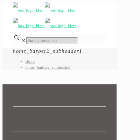
✕
home_barber2_subheader1
Home
home_barber2_subheader1