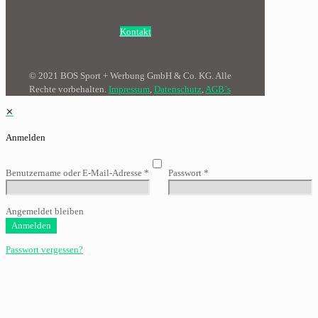
Kontakt
© 2021 BOS Sport + Werbung GmbH & Co. KG. Alle
Rechte vorbehalten.
Impressum
,
Datenschutz
,
AGB´s
✕
Anmelden
Benutzername oder E-Mail-Adresse
*
Passwort
*
Angemeldet bleiben
Anmelden
Passwort vergessen?