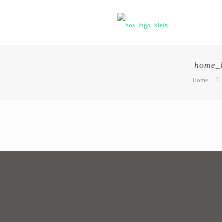
home_b
Home