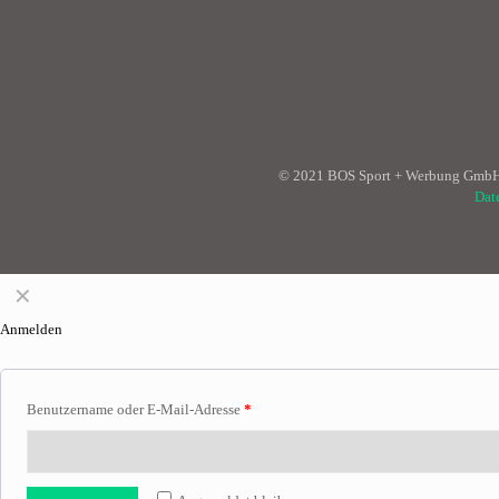
© 2021 BOS Sport + Werbung GmbH 
Dat
✕
Anmelden
Benutzername oder E-Mail-Adresse
*