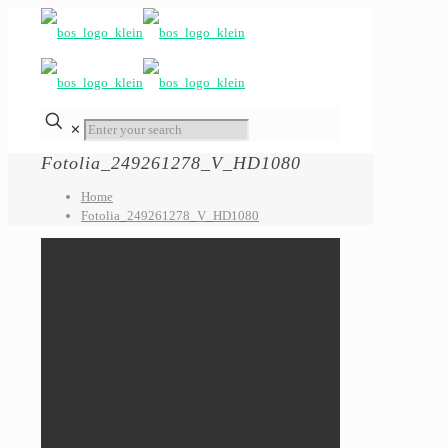
✕
Fotolia_249261278_V_HD1080
Home
Fotolia_249261278_V_HD1080