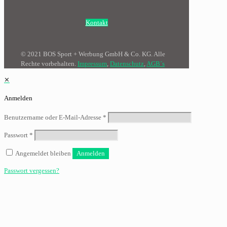
Kontakt
© 2021 BOS Sport + Werbung GmbH & Co. KG. Alle
Rechte vorbehalten.
Impressum
,
Datenschutz
,
AGB´s
✕
Anmelden
Benutzername oder E-Mail-Adresse
*
Passwort
*
Angemeldet bleiben
Anmelden
Passwort vergessen?